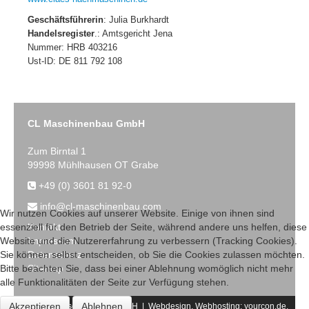
Geschäftsführerin
: Julia Burkhardt
Handelsregister
.: Amtsgericht Jena
Nummer: HRB 403216
Ust-ID: DE 811 792 108
CL Maschinenbau GmbH
Zum Birntal 1
99998 Mühlhausen OT Grabe
+49 (0) 3601 81 92-0
info@cl-maschinenbau.com
Wir nutzen Cookies auf unserer Website. Einige von ihnen sind
Kontakt
essenziell für den Betrieb der Seite, während andere uns helfen, diese
Impressum
Website und die Nutzererfahrung zu verbessern (Tracking Cookies).
Datenschutz
Sie können selbst entscheiden, ob Sie die Cookies zulassen möchten.
Sitemap
Bitte beachten Sie, dass bei einer Ablehnung womöglich nicht mehr
alle Funktionalitäten der Seite zur Verfügung stehen.
Akzeptieren
Ablehnen
2017 CL-Maschinenbau GmbH | Webdesign, Webhosting:
yourcon.de,